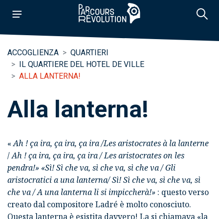
ACCOGLIENZA
QUARTIERI
IL QUARTIERE DEL HOTEL DE VILLE
ALLA LANTERNA!
Alla lanterna!
«
Ah ! ça ira
, ça ira, ça ira /Les aristocrates à la lanterne
/
Ah ! ça ira, ça ira, ça ira / Les aristocrates on les
pendra!» «
Sì! Sì che va
, sì che va, sì che va / Gli
aristocratici a una lanterna/ Sì! Sì che va, sì che va, sì
che va / A una lanterna li si impiccherà!»
: questo verso
creato dal compositore
Ladré
è molto conosciuto.
Questa lanterna è esistita davvero! La si chiamava «la