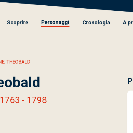
Personaggi
Scoprire
Cronologia
A p
NE, THEOBALD
eobald
P
 1763 - 1798