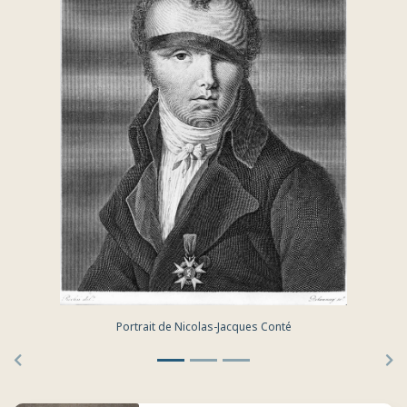
e Nicolas-Jacques Conté
Tableau des opérations de 
Précédent
Su