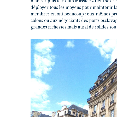
blancs » puis le «
Club Massiac
» tient ses r
déployer tous les moyens pour maintenir la 
membres en ont beaucoup : eux-mêmes propr
colons ou aux négociants des ports esclavag
grandes richesses mais aussi de solides sout