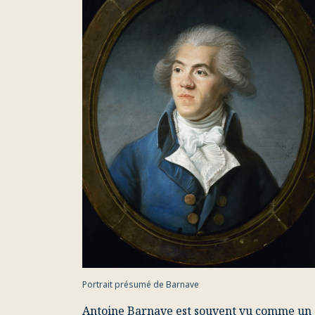
Portrait présumé de Barnave
Antoine Barnave
est souvent vu comme un d