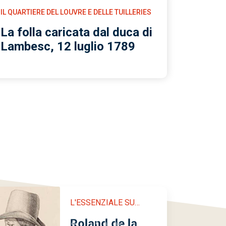
IL QUARTIERE DEL LOUVRE E DELLE TUILLERIES
La folla caricata dal duca di
Lambesc, 12 luglio 1789
 centrale di Salute pubblica, L'anno II de l'Assassinio Liberale, fine del XVIII s
L'ESSENZIALE SU…
Roland de la