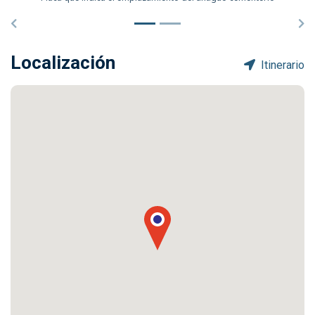
Precedente
Si
Localización
Itinerario