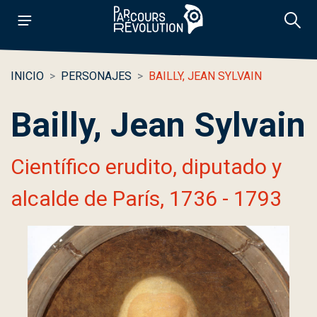
INICIO
PERSONAJES
BAILLY, JEAN SYLVAIN
Bailly, Jean Sylvain
Científico erudito, diputado y
alcalde de París, 1736 - 1793